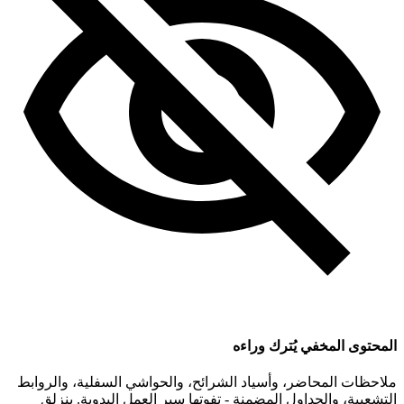
المحتوى المخفي يُترك وراءه
ملاحظات المحاضر، وأسياد الشرائح، والحواشي السفلية، والروابط
التشعبية، والجداول المضمنة - تفوتها سير العمل اليدوية. ينزلق