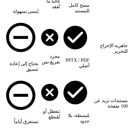
غالباً ما
مسح كامل
تُفقد
للمستند
يُنسى بسهولة
جاهزية الإخراج
للتحرير
مجرد
PPTX / PDF
تفريغ نص
تحتاج إلى إعادة
أصلي
تنسيق
مستندات تزيد عن
100 صفحة
تتعطل أو
مُبسطة، بلا
تُقتطع
حدود
تستغرق أياماً