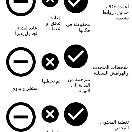
أعمدة PDF،
جداول، روابط
إعادة
تشعبية
تدفق أو
محفوظة في
إعادة إنشاء
مُعطلة
مكانها
الجدول يدوياً
ملاحظات المتحدث
والهوامش السفلية
مترجمة من
تم تخطيها
البداية إلى
استخراج يدوي
النهاية
تغطية المحتوى
المخفي