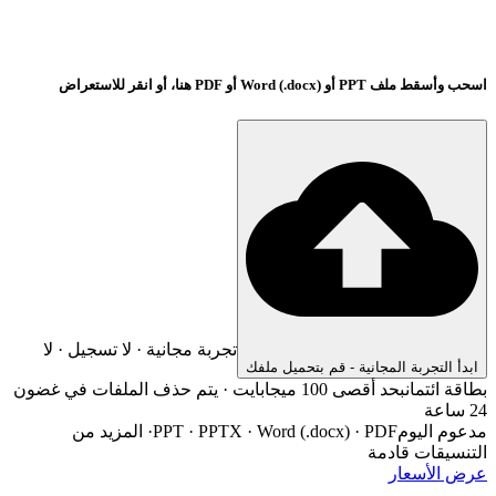
اسحب وأسقط ملف PPT أو Word (.docx) أو PDF هنا، أو انقر للاستعراض
تجربة مجانية · لا تسجيل · لا
ابدأ التجربة المجانية - قم بتحميل ملفك
بطاقة ائتمان
بحد أقصى 100 ميجابايت · يتم حذف الملفات في غضون
24 ساعة
مدعوم اليوم
PPT · PPTX · Word (.docx) · PDF
·
المزيد من
التنسيقات قادمة
عرض الأسعار